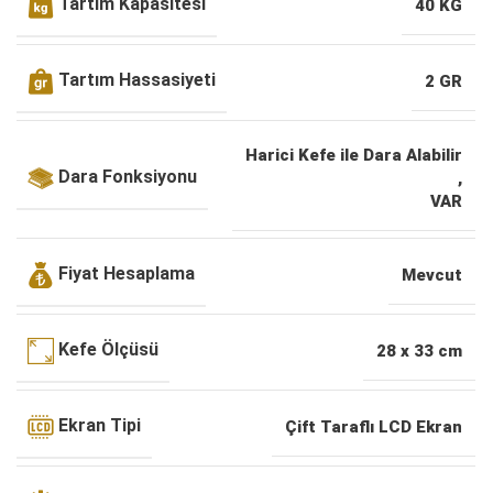
Tartım Kapasitesi
40 KG
Tartım Hassasiyeti
2 GR
Harici Kefe ile Dara Alabilir
Dara Fonksiyonu
,
VAR
Fiyat Hesaplama
Mevcut
Kefe Ölçüsü
28 x 33 cm
Ekran Tipi
Çift Taraflı LCD Ekran