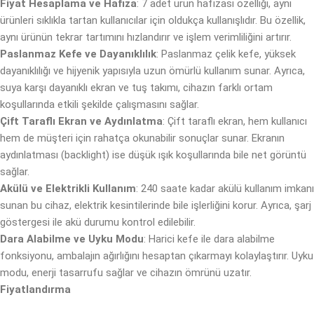
Fiyat Hesaplama ve Hafıza
: 7 adet ürün hafızası özelliği, aynı
ürünleri sıklıkla tartan kullanıcılar için oldukça kullanışlıdır. Bu özellik,
aynı ürünün tekrar tartımını hızlandırır ve işlem verimliliğini artırır.
Paslanmaz Kefe ve Dayanıklılık
: Paslanmaz çelik kefe, yüksek
dayanıklılığı ve hijyenik yapısıyla uzun ömürlü kullanım sunar. Ayrıca,
suya karşı dayanıklı ekran ve tuş takımı, cihazın farklı ortam
koşullarında etkili şekilde çalışmasını sağlar.
Çift Taraflı Ekran ve Aydınlatma
: Çift taraflı ekran, hem kullanıcı
hem de müşteri için rahatça okunabilir sonuçlar sunar. Ekranın
aydınlatması (backlight) ise düşük ışık koşullarında bile net görüntü
sağlar.
Akülü ve Elektrikli Kullanım
: 240 saate kadar akülü kullanım imkanı
sunan bu cihaz, elektrik kesintilerinde bile işlerliğini korur. Ayrıca, şarj
göstergesi ile akü durumu kontrol edilebilir.
Dara Alabilme ve Uyku Modu
: Harici kefe ile dara alabilme
fonksiyonu, ambalajın ağırlığını hesaptan çıkarmayı kolaylaştırır. Uyku
modu, enerji tasarrufu sağlar ve cihazın ömrünü uzatır.
Fiyatlandırma