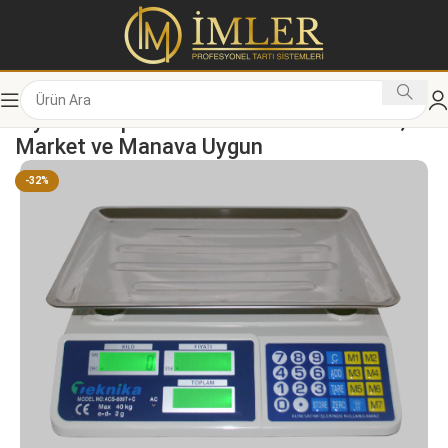
Fiyat Hesaplamalı Terazi 40 KG Pazarcı,
Market ve Manava Uygun
-32%