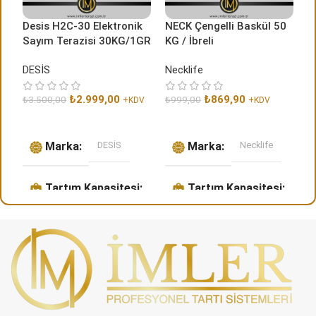
Desis H2C-30 Elektronik
NECK Çengelli Baskül 50
P
Sayım Terazisi 30KG/1GR
KG / İbreli
M
DESİS
Necklife
M
₺
2.999,00
₺
869,90
₺
3.500,00
₺
999,00
₺
+KDV
+KDV
Sepete Ekle
Sepete Ekle
Marka
DESİS
Marka
Necklife
Tartım Kapasitesi
Tartım Kapasitesi
30 KG
50 KG
Tartım Hassasiyeti
Tartım Hassasiyeti
1 GR
200 GR