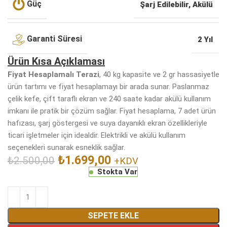
Güç
Şarj Edilebilir, Akülü
Garanti Süresi
2 Yıl
Ürün Kısa Açıklaması
Fiyat Hesaplamalı Terazi
, 40 kg kapasite ve 2 gr hassasiyetle
ürün tartımı ve fiyat hesaplamayı bir arada sunar. Paslanmaz
çelik kefe, çift taraflı ekran ve 240 saate kadar akülü kullanım
imkanı ile pratik bir çözüm sağlar. Fiyat hesaplama, 7 adet ürün
hafızası, şarj göstergesi ve suya dayanıklı ekran özellikleriyle
ticari işletmeler için idealdir. Elektrikli ve akülü kullanım
seçenekleri sunarak esneklik sağlar.
₺
1.699,00
₺
2.500,00
+KDV
Stokta Var
SEPETE EKLE