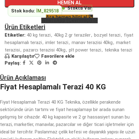
HEMEN AL
Stokta Var
Stok kodu:
İM_829518
Ara hemen bilgi al
WhatsApp (Çevrimiçi)
Ürün Etiketleri
Etiketler:
40 kg terazi
,
40kg 2 gr teraziler
,
bozyel terazi
,
fiyat
hesaplamalı terazi
,
imler terazi
,
manav terazisi 40kg
,
market
terazisi
,
pazarcı terazisi 40kg
,
plt power terazi
,
teknika terazi
Karşılaştır
Favorilere ekle
Paylaş:
Ürün Açıklaması
Fiyat Hesaplamalı Terazi 40 KG
Fiyat Hesaplamalı Terazi 40 KG Teknika, özellikle perakende
sektöründe ürün tartımı ve fiyat hesaplamayı bir arada sunan
gelişmiş bir cihazdır. 40 kg kapasite ve 2 gr hassasiyet sunan bu
terazi, marketler, manavlar, pazarcılar ve diğer ticari işletmeler için
ideal bir tercihtir. Paslanmaz çelik kefesi ve dayanıklı yapısı ile uzun